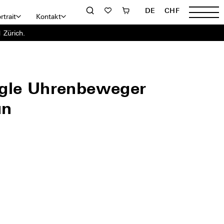
DE
CHF
rtrait
Kontakt
 Zürich.
gle Uhrenbeweger
ün