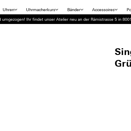
Uhren
Uhrmacherkurs
Bänder
Accessoires
Po
d umgezogen! Ihr findet unser Atelier neu an der Rämistrasse 5 in 8001
Sin
Gr