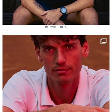
290
5
One last dance at home
This week at
...
321
9