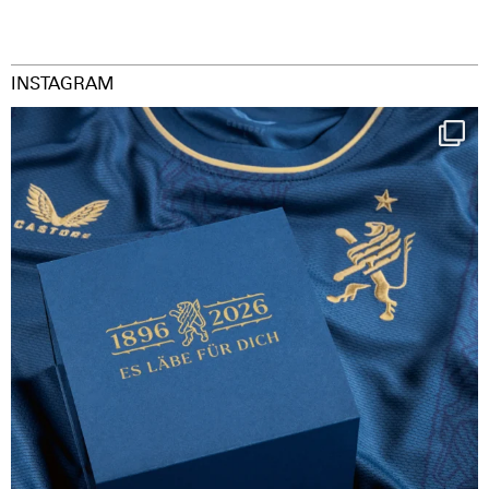
INSTAGRAM
Happy Birthday FCZ
130 years filled
...
126
3