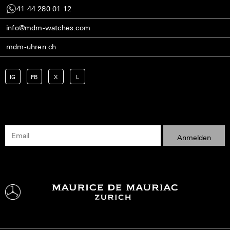
41 44 280 01 12
info@mdm-watches.com
mdm-uhren.ch
IG
FB
X
L