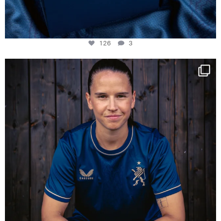
126
3
NIE USENAND GAH
Some anniversaries
...
290
5