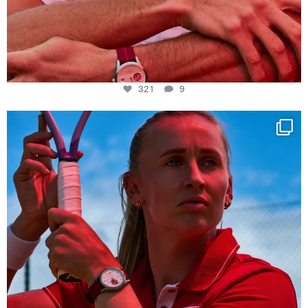
321
9
Determination, elegance and Swiss precision —
...
441
14