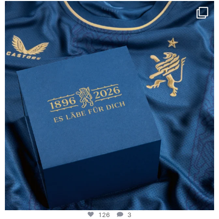
Happy Birthday FCZ
130 years filled
...
126
3
126
3