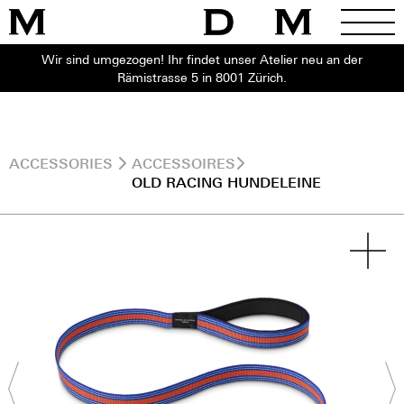
Wir sind umgezogen! Ihr findet unser Atelier neu an der
Rämistrasse 5 in 8001 Zürich.
ACCESSORIES
ACCESSOIRES
OLD RACING HUNDELEINE