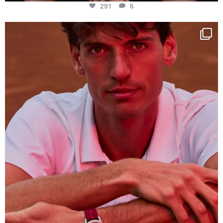
291
5
One last dance at home
This week at
...
321
9