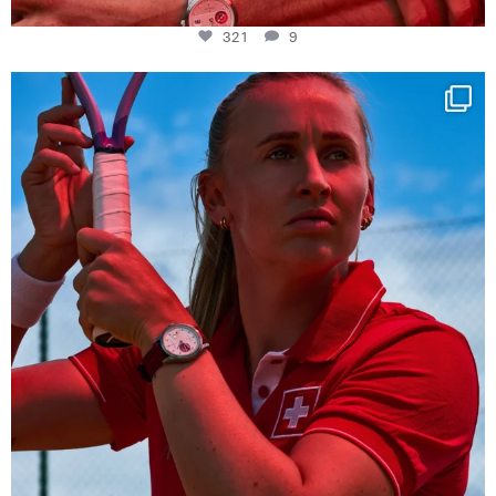
321
9
Determination, elegance and Swiss precision —
...
441
14