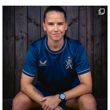
NIE USENAND GAH
Some anniversaries
...
291
5