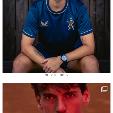
291
5
One last dance at home
This week at
...
321
9