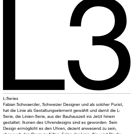
Brustkrebs maximal erfolgreich
werden zu lassen. Sie ist eine
Grenzgängerin, hat immer wie-
der Grenzen überqueren
müssen, um erfolgreich sein zu
können, musste Kraft
entwickeln, wo diese nicht
immer selbstverständlich war.
Diese Kraft gibt sie der Uhr»,
erklärt Leonard Dreifuss. Und
um ihr Engagement zu
manifestieren, legt Andrea
Petković jeder verkauften L3
Cherry Blossom ihr aktuelles
signiertes Buch «Zwischen
Ruhm und Ehre liegt die Nacht»
(Kiwi Verlag) bei.
L-Series
Fabian Schwaerzler, Schweizer Designer und als solcher Purist,
hat die Linie als Gestaltungselement gewählt und damit die L-
Serie, die Linien-Serie, aus der Bauhauszeit ins Jetzt hinein
gestaltet. Ikonen des Uhrendesigns sind es geworden. Sein
Design ermöglicht es den Uhren, dezent anwesend zu sein,