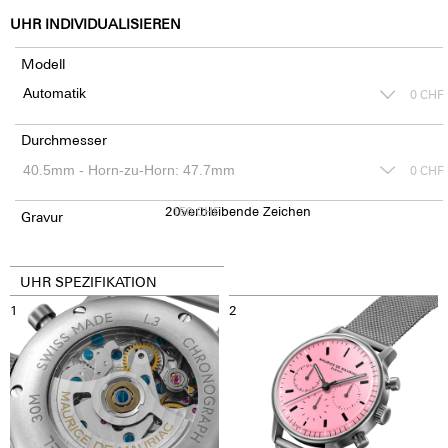
UHR INDIVIDUALISIEREN
Modell
0
CHF
Durchmesser
0
CHF
20
150
verbleibende Zeichen
CHF
Gravur
UHR SPEZIFIKATION
1
2