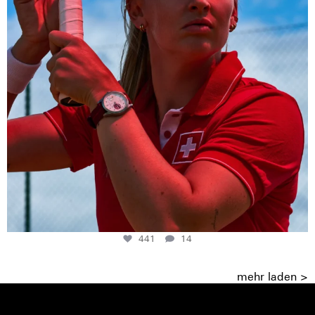
441
14
mehr laden >