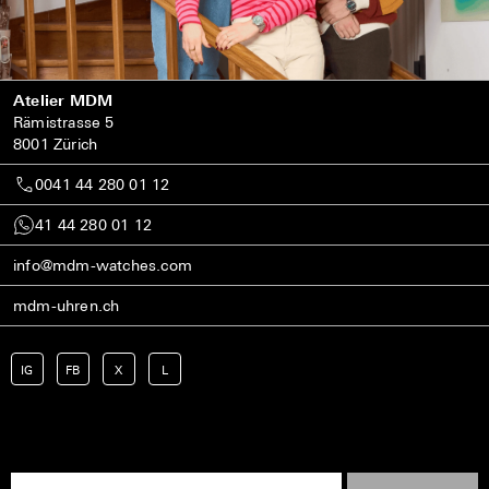
Atelier MDM
Rämistrasse 5
8001 Zürich
0041 44 280 01 12
41 44 280 01 12
info@mdm-watches.com
mdm-uhren.ch
IG
FB
X
L