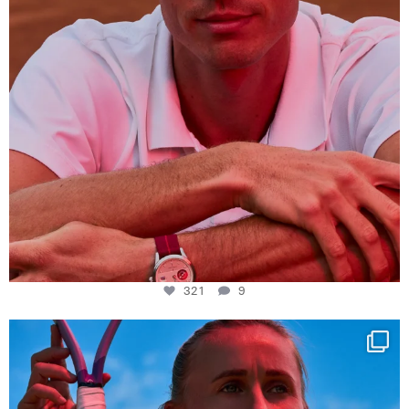
321
9
Determination, elegance and Swiss precision —
...
441
14