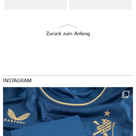
Zurück zum Anfang
INSTAGRAM
Happy Birthday FCZ
130 years filled
...
126
3