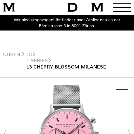
Wir sind umgezogen! Ihr findet unser Atelier neu an der
Rämistrasse 5 in 8001 Zürich.
UHREN
L3
L-SERIES
L3 CHERRY BLOSSOM MILANESE