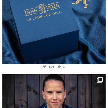
126
3
NIE USENAND GAH
Some anniversaries
...
291
5