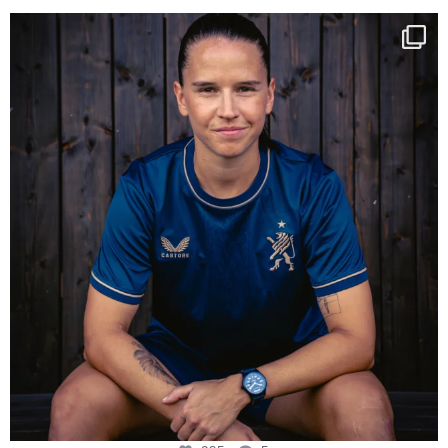
NIE USENAND GAH
Some anniversaries
...
295
5