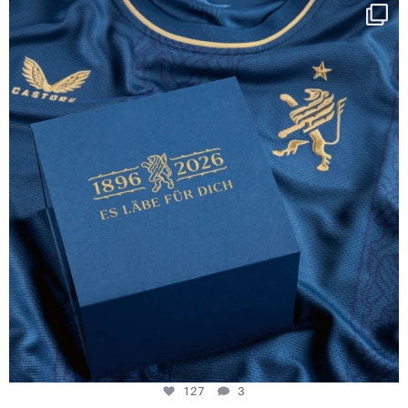
Happy Birthday FCZ
130 years filled
...
127
3
127
3