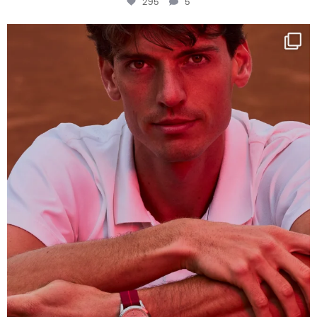
295
5
One last dance at home
This week at
...
321
9