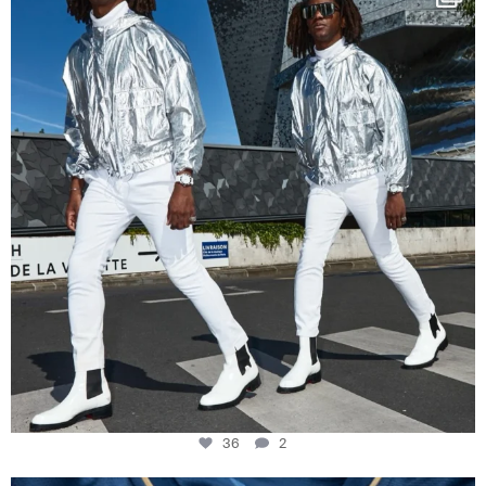
Music in
...
36
2
36
2