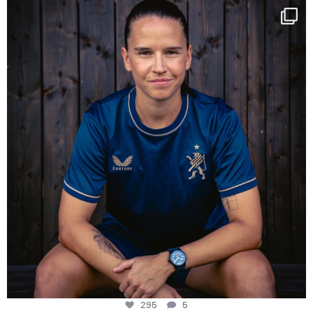
NIE USENAND GAH
Some anniversaries
...
295
5
295
5