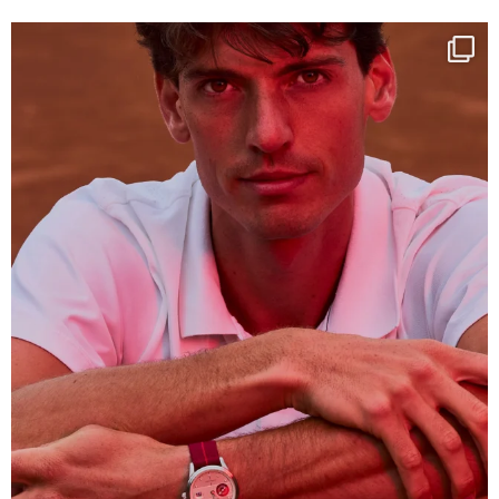
One last dance at home
This week at
...
321
9