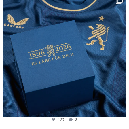
130 years filled
...
127
3
127
3