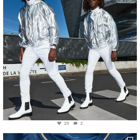
29
2
29
2
Happy Birthday FCZ