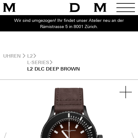
Wir sind umgezogen! Ihr findet unser Atelier neu an der
Rämistrasse 5 in 8001 Zürich.
UHREN
L2
L-SERIES
L2 DLC DEEP BROWN