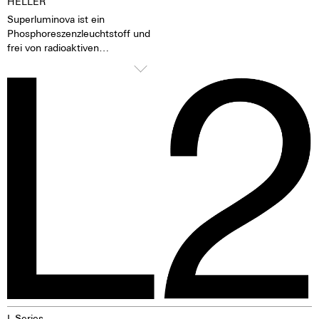
HELLER
Superluminova ist ein
Phosphoreszenzleuchtstoff und
frei von radioaktiven
Zusatzstoffen. Superluminova ist
hundert mal heller als andere
inaktive Leuchtpigmente. Wenn
die Leuchtpigmente durch
Tages- oder Kunstlicht angeregt
wurden, geben sie im Dunkeln
die aufgenommene Lichtenergie
über mehrere Stunden wieder
ab. Das verleiht der Uhr eine
extrem gute Lesbarkeit auch im
Dunklen.
L-Series