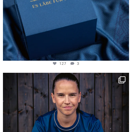
127
3
NIE USENAND GAH
Some anniversaries
...
295
5