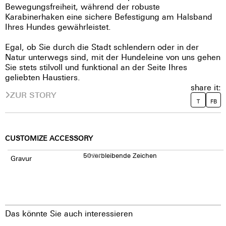
Bewegungsfreiheit, während der robuste
Karabinerhaken eine sichere Befestigung am Halsband
Ihres Hundes gewährleistet.
Egal, ob Sie durch die Stadt schlendern oder in der
Natur unterwegs sind, mit der Hundeleine von uns gehen
Sie stets stilvoll und funktional an der Seite Ihres
geliebten Haustiers.
share it:
ZUR STORY
T
FB
CUSTOMIZE ACCESSORY
50
0
verbleibende Zeichen
CHF
Gravur
Das könnte Sie auch interessieren