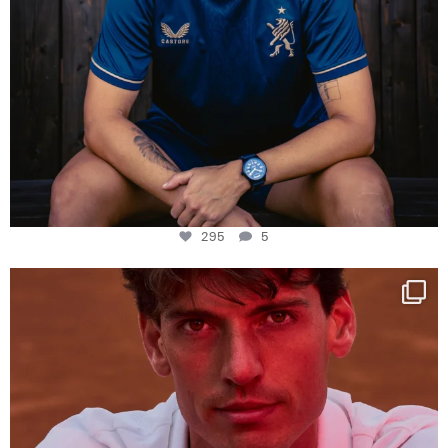
295
5
One last dance at home
This week at
...
321
9