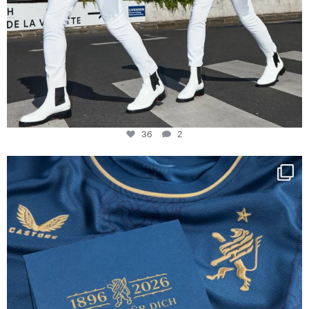
36
2
Happy Birthday FCZ
130 years filled
...
127
3