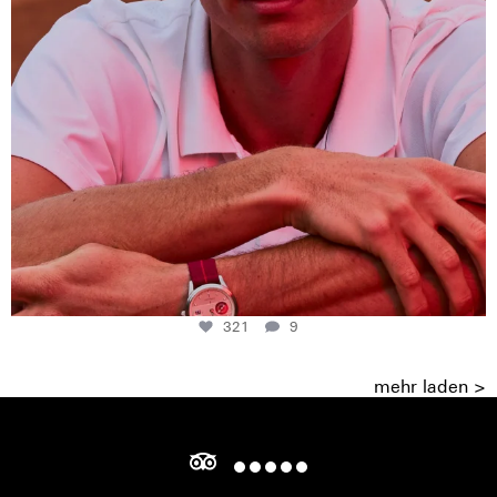
321
9
mehr laden >