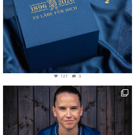
127
3
NIE USENAND GAH
Some anniversaries
...
295
5