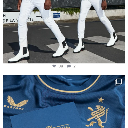
38
2
Happy Birthday FCZ
130 years filled
...
127
3