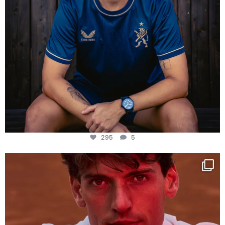
295
5
One last dance at home
This week at
...
321
9