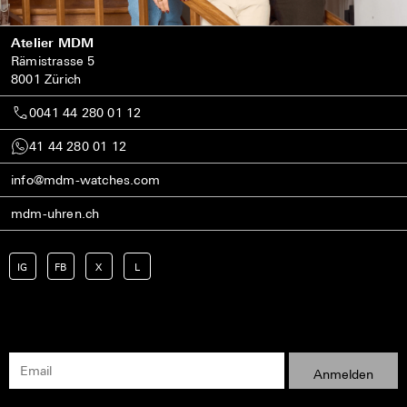
Atelier MDM
Rämistrasse 5
8001 Zürich
0041 44 280 01 12
41 44 280 01 12
info@mdm-watches.com
mdm-uhren.ch
IG
FB
X
L