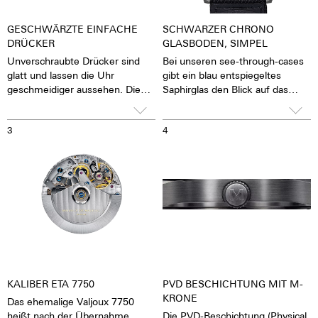
GESCHWÄRZTE EINFACHE
SCHWARZER CHRONO
DRÜCKER
GLASBODEN, SIMPEL
Unverschraubte Drücker sind
Bei unseren see-through-cases
glatt und lassen die Uhr
gibt ein blau entspiegeltes
geschmeidiger aussehen. Die
Saphirglas den Blick auf das
Stoppfunktion der Uhr lässt sich
pulsierende Kaliber frei. Man hat
durch Knopfdruck auf die
das Gefühl, die Seele des
3
4
Drücker betätigen.
mechanischen
Automatikwerkes sehen und
fühlen zu können Die Uhr lebt.
Zusammen mit einem
beschrifteten Rotor wird jede
Uhr zu einem hochemotionalen
Geschenk. Auch an sich selbst.
KALIBER ETA 7750
PVD BESCHICHTUNG MIT M-
KRONE
Das ehemalige Valjoux 7750
heißt nach der Übernahme
Die PVD-Beschichtung (Physical