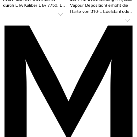
durch ETA Kaliber ETA 7750. Es
Vapour Deposition) erhöht die
handelt sich um das vermutlich
Härte von 316-L Edelstahl oder
erfolgreichste Automatik
Titan. Die Oberfläche wird
Chronographenwerk aller
besonders glatt und die
Zeiten. Eine hohe
Oberflächenstruktur bleibt
Ganggenauigkeit und große
länger erhalten. Bei der
Robustheit zeichnen dieses
Bedampfung des Materials
Kaliber aus.
werden Ionen-Teilchen des
Ursprungsmaterials durch
TOP Ausführung
„andersfarbige“ ersetzt. Es
Es hat 25 Steine,
entsteht eine schöne tiefe
der Rotor ist kugelgelagert, es
Schwärze. Die Krone ist immer
ist einseitig aufziehend. Das
mit einem M verschönert.
7750 hat ein 1/8-Sekunden
Zähler, einen 30-Minuten Zähler,
einen 12-Stunden Zähler, 28.800
Halbschwingungen pro Stunde
und eine Gangreserve von ca. 44
Stunden.
Ganggenauigkeitsverlust von 1
bis 6 Sekunden pro Tag.
Revisionen sind alle 3 bis 8 Jahre