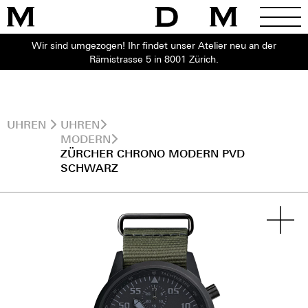
Wir sind umgezogen! Ihr findet unser Atelier neu an der
Rämistrasse 5 in 8001 Zürich.
UHREN
UHREN
MODERN
ZÜRCHER CHRONO MODERN PVD
SCHWARZ