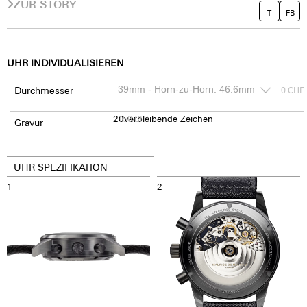
ZUR STORY
T
FB
UHR INDIVIDUALISIEREN
Durchmesser
0
CHF
20
150
verbleibende Zeichen
CHF
Gravur
UHR SPEZIFIKATION
1
2