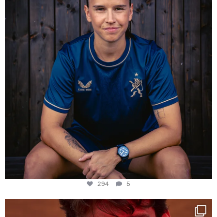
294
5
294
5
One last dance at home