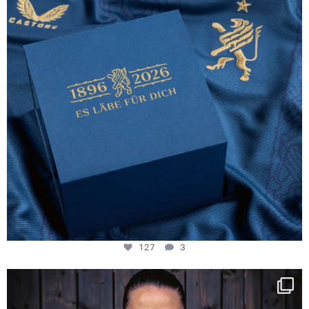
127
3
NIE USENAND GAH
Some anniversaries
...