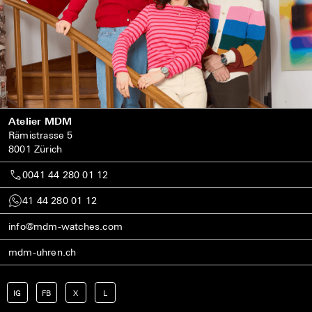
Atelier MDM
Rämistrasse 5
8001 Zürich
0041 44 280 01 12
41 44 280 01 12
info@mdm-watches.com
mdm-uhren.ch
IG
FB
X
L