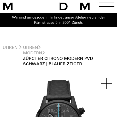
Wir sind umgezogen! Ihr findet unser Atelier neu an der
Rämistrasse 5 in 8001 Zürich.
UHREN
UHREN
MODERN
ZÜRCHER CHRONO MODERN PVD
SCHWARZ | BLAUER ZEIGER