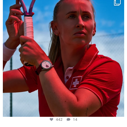
Determination, elegance and Swiss precision —
...
442
14
442
14