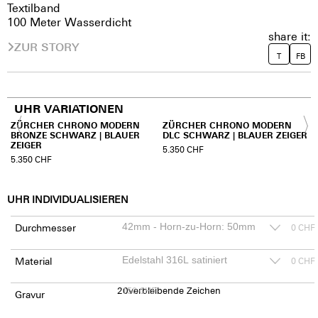
Textilband
100 Meter Wasserdicht
share it:
ZUR STORY
T
FB
UHR VARIATIONEN
ZÜRCHER CHRONO MODERN
ZÜRCHER CHRONO MODERN
BRONZE SCHWARZ | BLAUER
DLC SCHWARZ | BLAUER ZEIGER
ZEIGER
5.350
CHF
5.350
CHF
UHR INDIVIDUALISIEREN
Durchmesser
0
CHF
Material
0
CHF
20
150
verbleibende Zeichen
CHF
Gravur