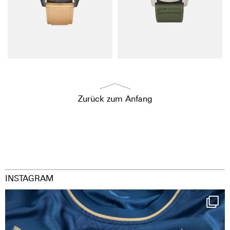
Zurück zum Anfang
INSTAGRAM
Happy Birthday FCZ
130 years filled
...
127
3