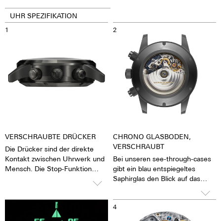
UHR SPEZIFIKATION
1
2
VERSCHRAUBTE DRÜCKER
CHRONO GLASBODEN,
VERSCHRAUBT
Die Drücker sind der direkte
Kontakt zwischen Uhrwerk und
Bei unseren see-through-cases
Mensch. Die Stop-Funktion
gibt ein blau entspiegeltes
kann gestartet, beendet und
Saphirglas den Blick auf das
zurückgestellt werden. Um
pulsierende Kaliber frei. Man hat
diese Funktionen nicht
das Gefühl, die Seele des
3
4
versehentlich auslösen zu
mechanischen
können, bieten wir verschraubte
Automatikwerkes sehen und