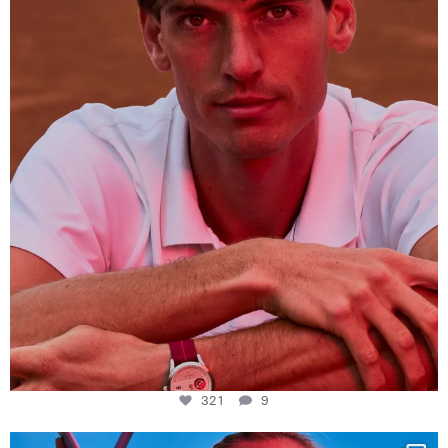
This week at
...
321
9
321
9