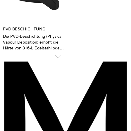
ab. Das verleiht der Uhr eine
Es hat 25 Steine,
extrem gute Lesbarkeit auch im
der Rotor ist kugelgelagert, es
Dunklen.
ist einseitig aufziehend. Das
7750 hat ein 1/8-Sekunden
Zähler, einen 30-Minuten Zähler,
PVD BESCHICHTUNG
einen 12-Stunden Zähler, 28.800
Die PVD-Beschichtung (Physical
Halbschwingungen pro Stunde
Vapour Deposition) erhöht die
und eine Gangreserve von ca. 44
Härte von 316-L Edelstahl oder
Stunden.
Titan. Die Oberfläche wird
Ganggenauigkeitsverlust von 1
besonders glatt und die
bis 6 Sekunden pro Tag.
Oberflächenstruktur bleibt
Revisionen sind alle 3 bis 8 Jahre
länger erhalten. Bei der
angeraten.
Bedampfung des Materials
werden Ionen-Teilchen des
Ursprungsmaterials durch
„andersfarbige“ ersetzt. Es
entsteht eine schöne tiefe
Schwärze.