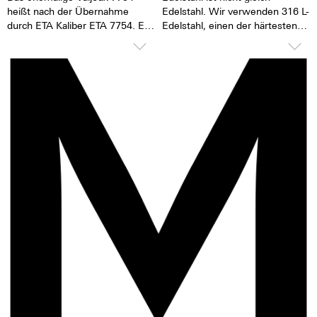
heißt nach der Übernahme
Edelstahl. Wir verwenden 316 L-
durch ETA Kaliber ETA 7754. Es
Edelstahl, einen der härtesten
handelt sich um das vermutlich
Edelstähle der Welt. Zusätzlich
erfolgreichste Automatik
zur Härte und Beständigkeit
Chronographenwerk aller
zeichnet sich dieser Edelstahl
Zeiten. Eine hohe
bei einem entsprechenden
Ganggenauigkeit und große
Finish auch durch einen sehr
Robustheit zeichnen dieses
feinen Silberton aus. Der
Kaliber aus. Es hat 25 Steine,
Nickelaustoß ist bei 316 L-
der Rotor ist kugelgelagert, es
Edelstahl deutlich niedriger als
ist einseitig aufziehend. Das
zum Beispiel bei einem 904 L-
7754 hat ein 1/8-Sekunden
Edelstahl, der auch hochfest ist.
Zähler, einen 30-Minuten Zähler,
Für uns ein Grund, den 316 L-
einen 12-Stunden Zähler, 28.800
Edelstahl zu bevorzugen.
Halbschwingungen pro Minute
und eine Gangreserve von ca. 44
Stunden.
Ganggenauigkeitsverlust von 1
bis 6 Sekunden pro Tag.
Revisionen sind alle 3 bis 8 Jahre
angeraten.