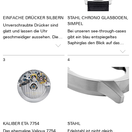
EINFACHE DRÜCKER SILBERN
STAHL CHRONO GLASBODEN,
SIMPEL
Unverschraubte Drücker sind
glatt und lassen die Uhr
Bei unseren see-through-cases
geschmeidiger aussehen. Die
gibt ein blau entspiegeltes
Stoppfunktion der Uhr lässt sich
Saphirglas den Blick auf das
durch Knopfdruck auf die
pulsierende Kaliber frei. Man hat
Drücker betätigen.
das Gefühl, die Seele des
3
4
mechanischen
Automatikwerkes sehen und
fühlen zu können Die Uhr lebt.
Zusammen mit einem
beschrifteten Rotor wird jede
Uhr zu einem hochemotionalen
Geschenk. Auch an sich selbst.
KALIBER ETA 7754
STAHL
Das ehemalige Valjoux 7754
Edelstahl ist nicht gleich