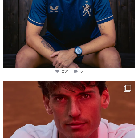
291
5
One last dance at home
This week at
...
321
9