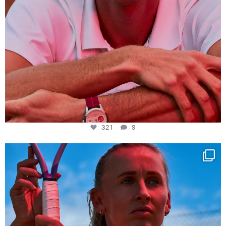
321
9
Determination, elegance and Swiss precision —
...
441
14