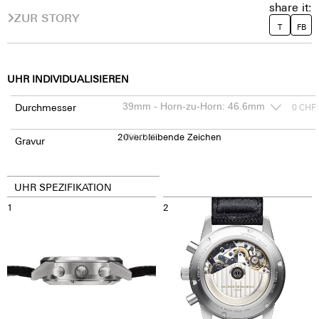
share it:
ZUR STORY
T
FB
UHR INDIVIDUALISIEREN
Durchmesser
0
CHF
20
150
verbleibende Zeichen
CHF
Gravur
UHR SPEZIFIKATION
1
2