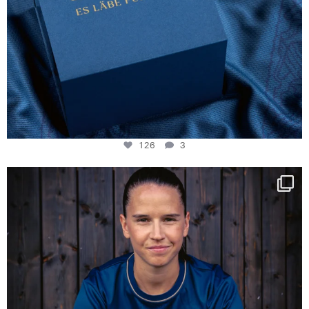
126
3
NIE USENAND GAH
Some anniversaries
...
291
5