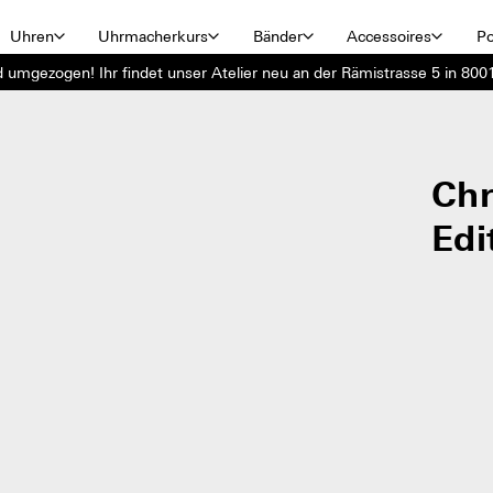
Uhren
Uhrmacherkurs
Bänder
Accessoires
Po
d umgezogen! Ihr findet unser Atelier neu an der Rämistrasse 5 in 8001
Ch
Edi