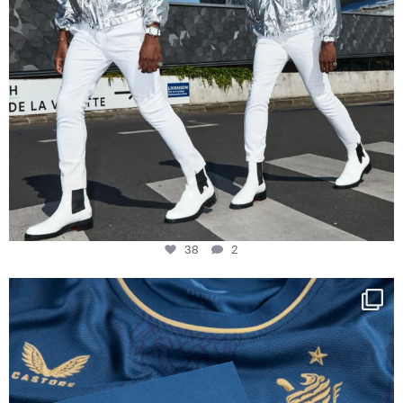
38
2
Happy Birthday FCZ
130 years filled
...
127
3