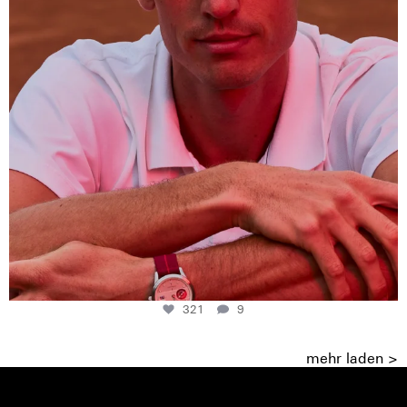
321
9
mehr laden >