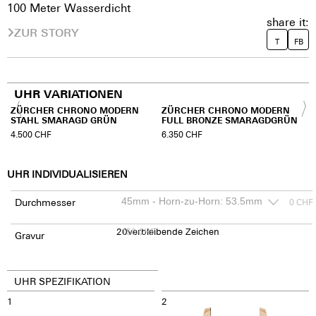
100 Meter Wasserdicht
share it:
ZUR STORY
T
FB
UHR VARIATIONEN
ZÜRCHER CHRONO MODERN
ZÜRCHER CHRONO MODERN
STAHL SMARAGD GRÜN
FULL BRONZE SMARAGDGRÜN
4.500
CHF
6.350
CHF
UHR INDIVIDUALISIEREN
Durchmesser
0
CHF
20
150
verbleibende Zeichen
CHF
Gravur
UHR SPEZIFIKATION
1
2