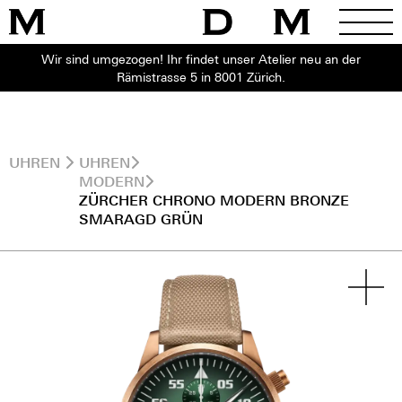
Wir sind umgezogen! Ihr findet unser Atelier neu an der
Rämistrasse 5 in 8001 Zürich.
UHREN
UHREN
MODERN
ZÜRCHER CHRONO MODERN BRONZE
SMARAGD GRÜN