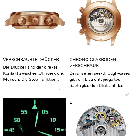
VERSCHRAUBTE DRÜCKER
CHRONO GLASBODEN,
VERSCHRAUBT
Die Drücker sind der direkte
Kontakt zwischen Uhrwerk und
Bei unseren see-through-cases
Mensch. Die Stop-Funktion
gibt ein blau entspiegeltes
kann gestartet, beendet und
Saphirglas den Blick auf das
zurückgestellt werden. Um
pulsierende Kaliber frei. Man hat
diese Funktionen nicht
das Gefühl, die Seele des
3
4
versehentlich auslösen zu
mechanischen
können, bieten wir verschraubte
Automatikwerkes sehen und
Kronen an. Vor der Nutzung
fühlen zu können Die Uhr lebt.
muss man die Krone dann
Zusammen mit einem
zuerst entsichern und nach der
beschrifteten Rotor wird jede
Nutzung wider sichern.
Uhr zu einem hochemotionalen