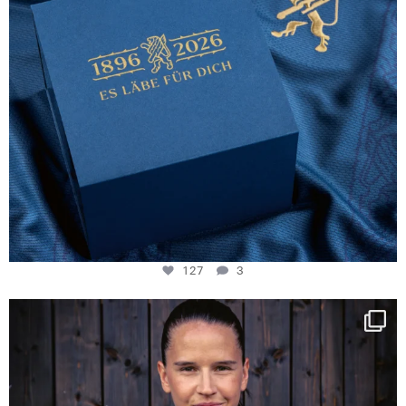
127
3
NIE USENAND GAH
Some anniversaries
...
295
5