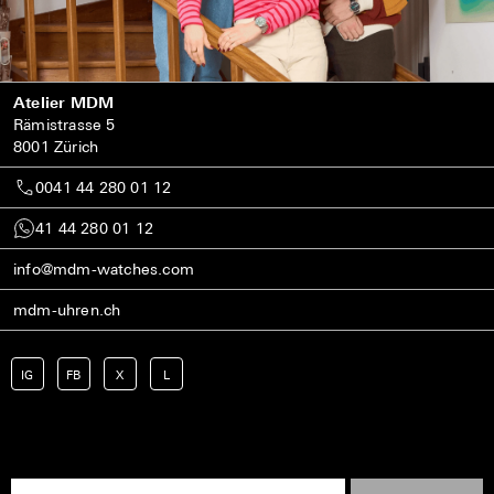
Atelier MDM
Rämistrasse 5
8001 Zürich
0041 44 280 01 12
41 44 280 01 12
info@mdm-watches.com
mdm-uhren.ch
IG
FB
X
L