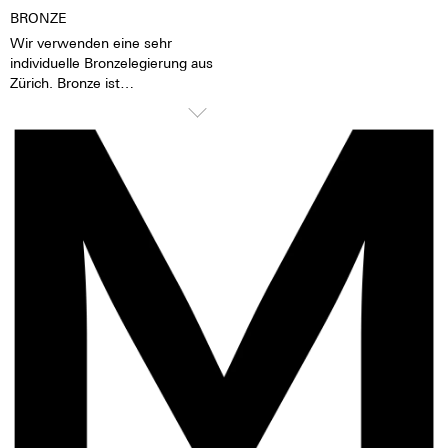
Zähler, einen 30-Minuten Zähler,
BRONZE
einen 12-Stunden Zähler, 28.800
Wir verwenden eine sehr
Halbschwingungen pro Stunde
individuelle Bronzelegierung aus
und eine Gangreserve von ca. 44
Zürich. Bronze ist
Stunden.
antimagnetisch, verschleißarm,
Ganggenauigkeitsverlust von 1
elastisch, etwas spröder und
bis 6 Sekunden pro Tag.
10% schwerer als Edelstahl.
Revisionen sind alle 3 bis 8 Jahre
Ganz besonders zeichnet sie ihre
angeraten.
Seewasserfestigkeit aus. Unter
der Schicht oxidierenden
Kupfers ist das Material
dauerhaft geschützt. Die
Verfärbungen der Bronze
machen ihren ganz besonderen
Reiz aus und lassen so aus jeder
Uhr ein absolut
unverwechselbares Einzelstück
werden, das ausschließlich vom
Leben des Besitzers beeinflusst
wird. Bronze kann abfärben.
Diese Färbungen lassen sich im
Normalfall mit normaler Wäsche