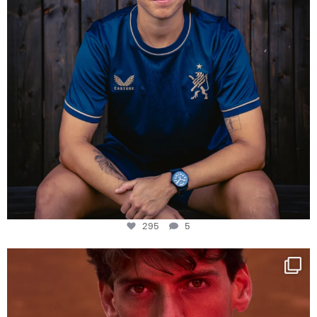
295
5
One last dance at home
This week at
...
321
9