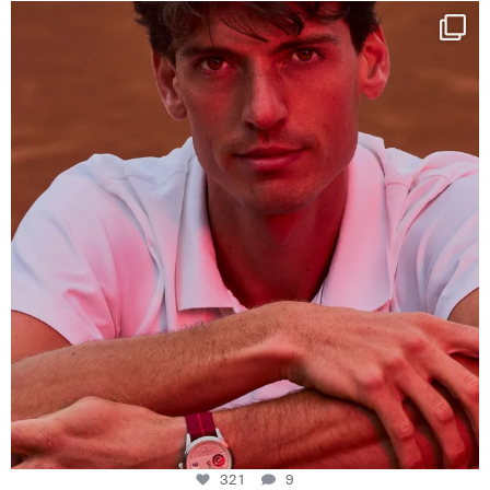
One last dance at home
This week at
...
321
9
321
9