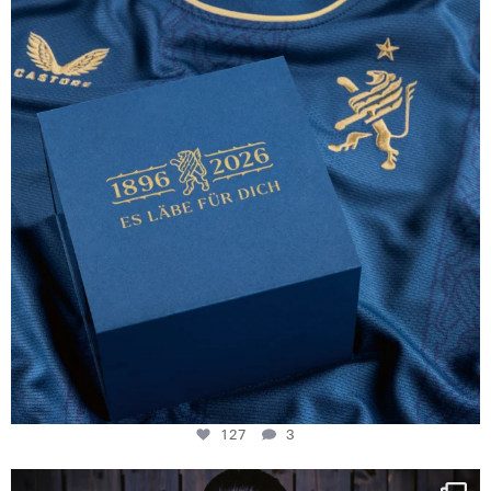
130 years filled
...
127
3
127
3
NIE USENAND GAH