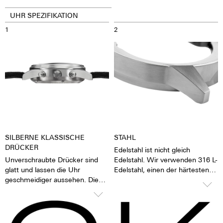
UHR SPEZIFIKATION
1
2
SILBERNE KLASSISCHE
STAHL
DRÜCKER
Edelstahl ist nicht gleich
Unverschraubte Drücker sind
Edelstahl. Wir verwenden 316 L-
glatt und lassen die Uhr
Edelstahl, einen der härtesten
geschmeidiger aussehen. Die
Edelstähle der Welt. Zusätzlich
Stoppfunktion der Uhr lässt sich
zur Härte und Beständigkeit
durch Knopfdruck auf die
zeichnet sich dieser Edelstahl
Drücker betätigen.
bei einem entsprechenden
Finish auch durch einen sehr