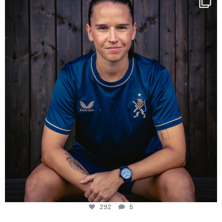
Some anniversaries
...
292
5
292
5