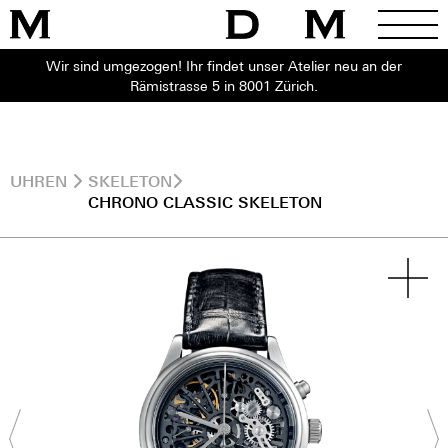
Wir sind umgezogen! Ihr findet unser Atelier neu an der
Rämistrasse 5 in 8001 Zürich.
UHREN
SKELETON
CHRONO CLASSIC SKELETON