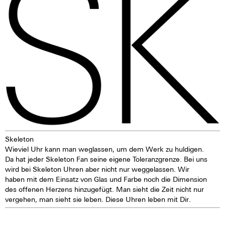
feinen Silberton aus. Der
Nickelaustoß ist bei 316 L-
Edelstahl deutlich niedriger als
zum Beispiel bei einem 904 L-
Edelstahl, der auch hochfest ist.
Für uns ein Grund, den 316 L-
Edelstahl zu bevorzugen.
Skeleton
Wieviel Uhr kann man weglassen, um dem Werk zu huldigen.
Da hat jeder Skeleton Fan seine eigene Toleranzgrenze. Bei uns
wird bei Skeleton Uhren aber nicht nur weggelassen. Wir
haben mit dem Einsatz von Glas und Farbe noch die Dimension
des offenen Herzens hinzugefügt. Man sieht die Zeit nicht nur
vergehen, man sieht sie leben. Diese Uhren leben mit Dir.