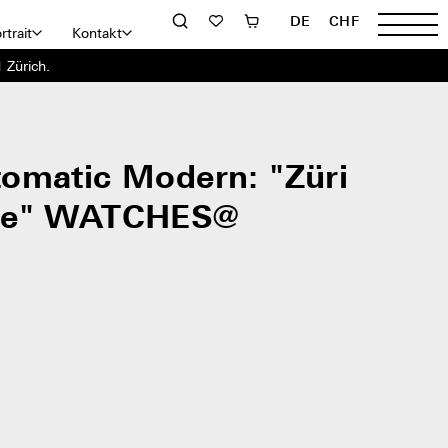
DE
CHF
rtrait
Kontakt
 Zürich.
omatic Modern: "Züri
te" WATCHES@