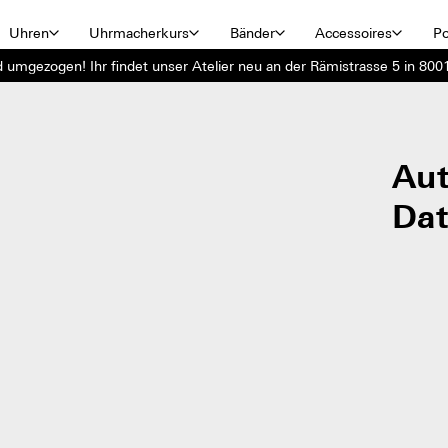
Uhren
Uhrmacherkurs
Bänder
Accessoires
Po
d umgezogen! Ihr findet unser Atelier neu an der Rämistrasse 5 in 8001
Aut
Da