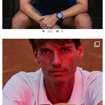
292
5
One last dance at home
This week at
...
321
9