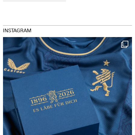
INSTAGRAM
Happy Birthday FCZ
130 years filled
...
127
3