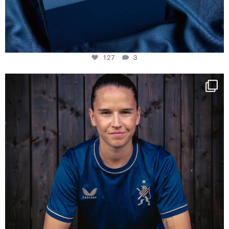
127
3
NIE USENAND GAH
Some anniversaries
...
292
5