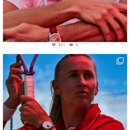
321
9
Determination, elegance and Swiss precision —
...
442
14