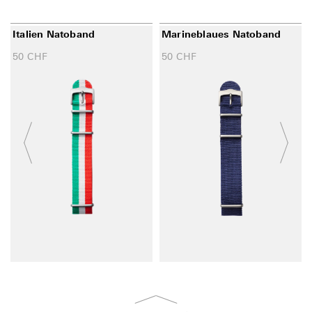
Italien Natoband
Marineblaues Natoband
50
CHF
50
CHF