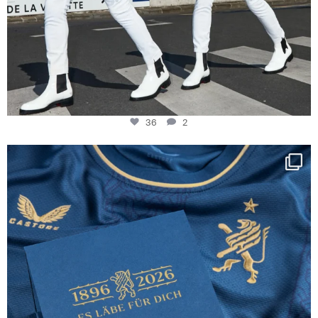
36
2
Happy Birthday FCZ
130 years filled
...
127
3