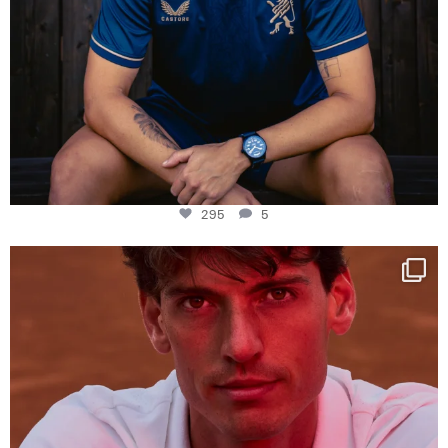
295
5
One last dance at home
This week at
...
321
9