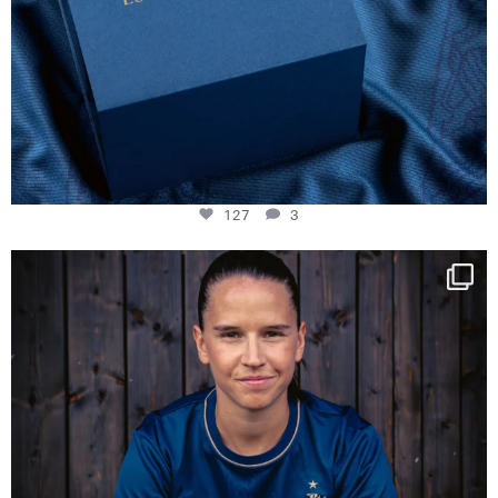
127
3
NIE USENAND GAH
Some anniversaries
...
295
5