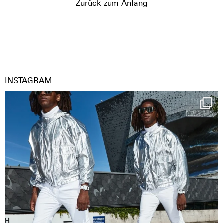
Zurück zum Anfang
INSTAGRAM
Happy Streetparade everybody
Music in
...
36
2