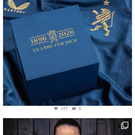
127
3
NIE USENAND GAH
Some anniversaries
...