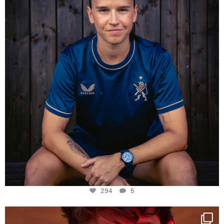
294
5
294
5
One last dance at home