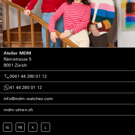
Atelier MDM
Rämistrasse 5
8001 Zürich
0041 44 280 01 12
41 44 280 01 12
info@mdm-watches.com
mdm-uhren.ch
IG
FB
X
L