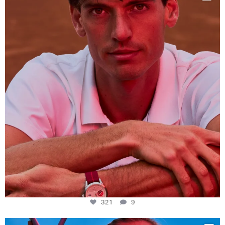
This week at
...
321
9
321
9