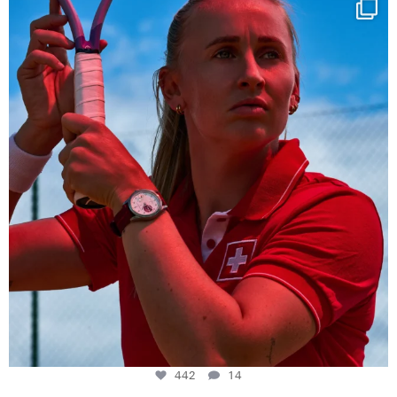
Determination, elegance and Swiss precision —
...
442
14
442
14