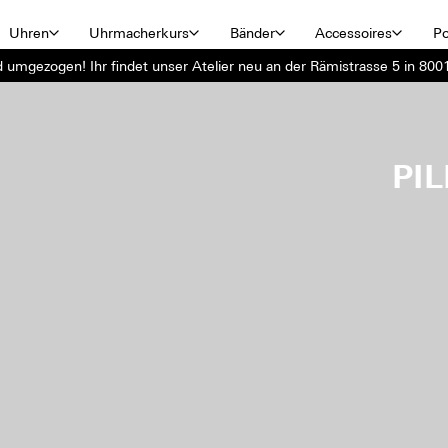
Uhren
Uhrmacherkurs
Bänder
Accessoires
Po
d umgezogen! Ihr findet unser Atelier neu an der Rämistrasse 5 in 8001
PI