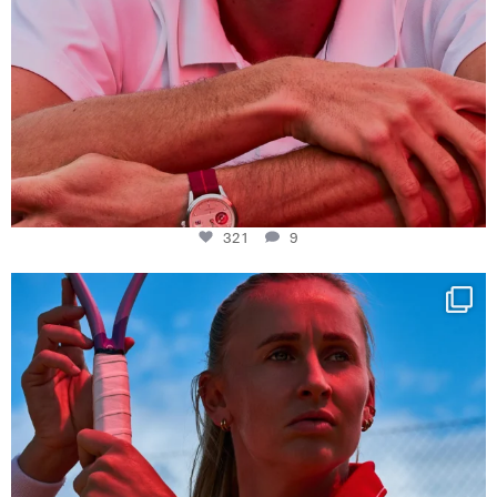
321
9
Determination, elegance and Swiss precision —
...
441
14