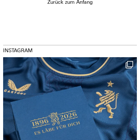
Zurück zum Anfang
INSTAGRAM
Happy Birthday FCZ
130 years filled
...
126
3