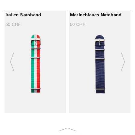
Italien Natoband
Marineblaues Natoband
50
CHF
50
CHF