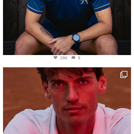
290
5
One last dance at home
This week at
...
321
9