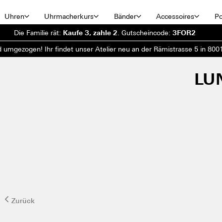
Uhren
Uhrmacherkurs
Bänder
Accessoires
Po
Die Familie rät:
Kaufe 3, zahle 2
.
Gutscheincode:
3FOR2
d umgezogen! Ihr findet unser Atelier neu an der Rämistrasse 5 in 8001
LU
Zurück