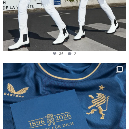
36
2
Happy Birthday FCZ
130 years filled
...
127
3