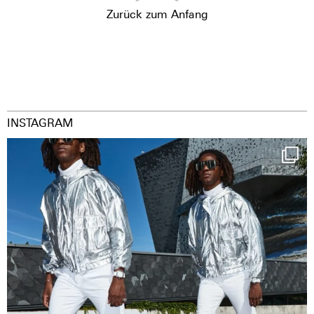
Zurück zum Anfang
INSTAGRAM
Happy Streetparade everybody
Music in
...
36
2