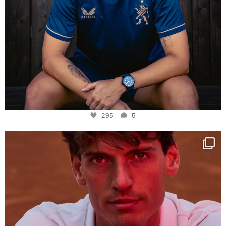
295
5
One last dance at home
This week at
...
321
9