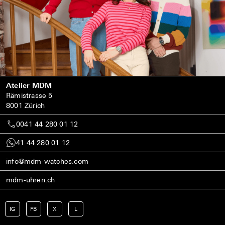
Atelier MDM
Rämistrasse 5
8001 Zürich
0041 44 280 01 12
41 44 280 01 12
info@mdm-watches.com
mdm-uhren.ch
IG
FB
X
L