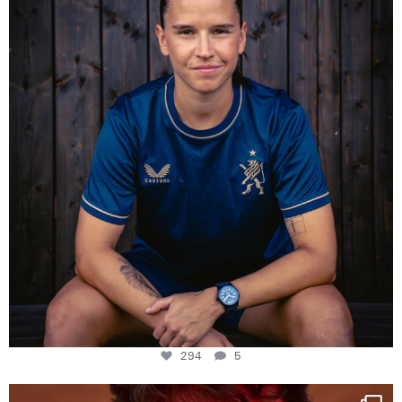
Some anniversaries
...
294
5
294
5
One last dance at home