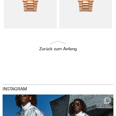
Zurück zum Anfang
INSTAGRAM
Happy Streetparade everybody
Music in
...
9
1