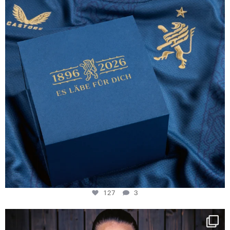
127
3
NIE USENAND GAH