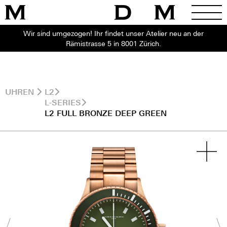
Wir sind umgezogen! Ihr findet unser Atelier neu an der
Rämistrasse 5 in 8001 Zürich.
UHREN
L2
L-SERIES
L2 FULL BRONZE DEEP GREEN