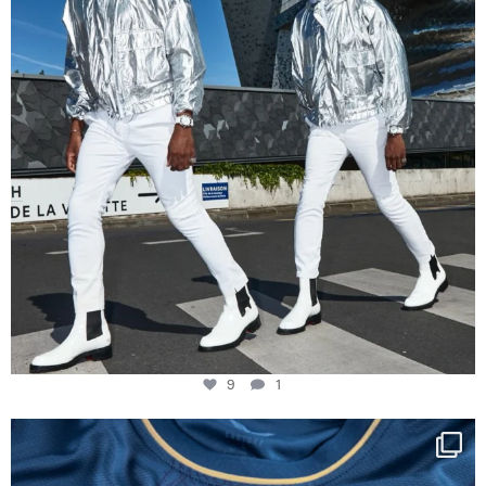
9
1
Happy Birthday FCZ
130 years filled
...
127
3