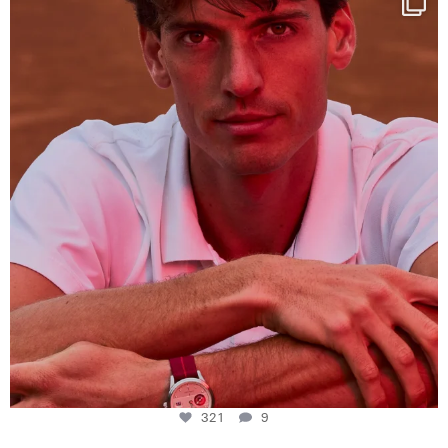
This week at
...
321
9
321
9