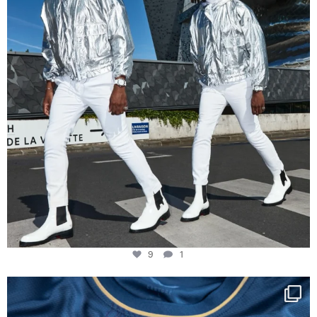
9
1
Happy Birthday FCZ
130 years filled
...