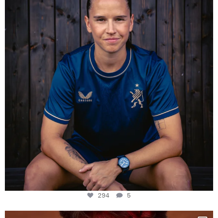
Some anniversaries
...
294
5
294
5