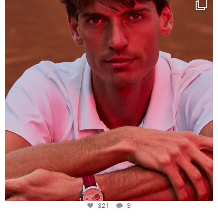
One last dance at home
This week at
...
321
9
321
9