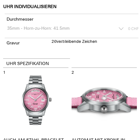
UHR INDIVIDUALISIEREN
Durchmesser
0
CHF
20
150
verbleibende Zeichen
CHF
Gravur
UHR SPEZIFIKATION
1
2
AUCH AM STAHL BRACELET
AUTOMAT MIT KRONE IN