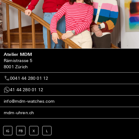
Atelier MDM
Rämistrasse 5
8001 Zürich
0041 44 280 01 12
41 44 280 01 12
info@mdm-watches.com
mdm-uhren.ch
IG
FB
X
L