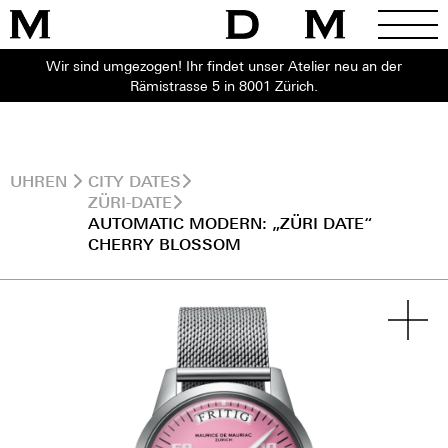
Wir sind umgezogen! Ihr findet unser Atelier neu an der
Rämistrasse 5 in 8001 Zürich.
UHREN
CITY DATES
ZÜRI-DATE
AUTOMATIC MODERN: „ZÜRI DATE“
CHERRY BLOSSOM