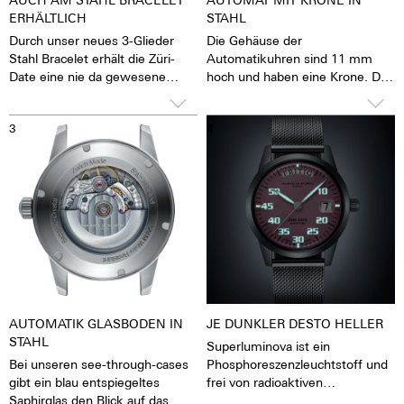
ERHÄLTLICH
STAHL
Durch unser neues 3-Glieder
Die Gehäuse der
Stahl Bracelet erhält die Züri-
Automatikuhren sind 11 mm
Date eine nie da gewesene
hoch und haben eine Krone. Die
sportlichkeit.
Krone lässt sich gut greifen und
präzise drehen, damit das
3
4
Stellen der Uhr mit großer
Leichtigkeit möglich ist. Die
Wasserdichtigkeit beträgt 5
ATM. Das bedeutet, die Uhren
können z.B. beim
Händewaschen, bei Regen,
beim Abwaschen und Duschen,
beim Autowaschen, beim
Skisport, Trekking und natürlich
Tauchen getragen werden.
AUTOMATIK GLASBODEN IN
JE DUNKLER DESTO HELLER
STAHL
Superluminova ist ein
Bei unseren see-through-cases
Phosphoreszenzleuchtstoff und
gibt ein blau entspiegeltes
frei von radioaktiven
Saphirglas den Blick auf das
Zusatzstoffen. Superluminova ist