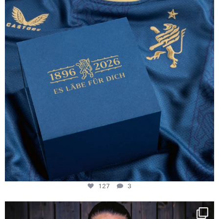
127
3
127
3
NIE USENAND GAH