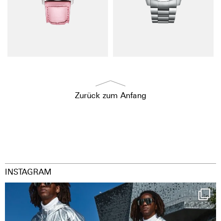
Zurück zum Anfang
INSTAGRAM
Happy Streetparade everybody
Music in
...
9
1