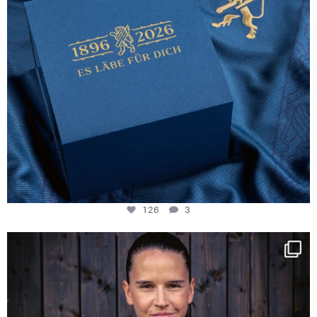
126
3
NIE USENAND GAH
Some anniversaries
...
291
5