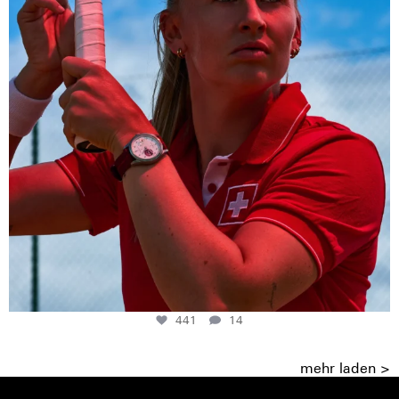
441
14
mehr laden >