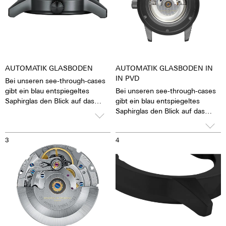
AUTOMATIK GLASBODEN
AUTOMATIK GLASBODEN IN
IN PVD
Bei unseren see-through-cases
gibt ein blau entspiegeltes
Bei unseren see-through-cases
Saphirglas den Blick auf das
gibt ein blau entspiegeltes
pulsierende Kaliber frei. Man hat
Saphirglas den Blick auf das
das Gefühl, die Seele des
pulsierende Kaliber frei. Man hat
mechanischen
das Gefühl, die Seele des
3
4
Automatikwerkes sehen und
mechanischen
fühlen zu können Die Uhr lebt.
Automatikwerkes sehen und
Zusammen mit einem
fühlen zu können Die Uhr lebt.
beschrifteten Rotor wird jede
Zusammen mit einem
Uhr zu einem hochemotionalen
beschrifteten Rotor wird jede
Geschenk. Auch an sich selbst.
Uhr zu einem hochemotionalen
Geschenk. Auch an sich selbst.