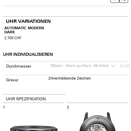
UHR VARIATIONEN
AUTOMATIC MODERN
DARK
2.700
CHF
UHR INDIVIDUALISIEREN
Durchmesser
0
CHF
20
150
verbleibende Zeichen
CHF
Gravur
UHR SPEZIFIKATION
1
2