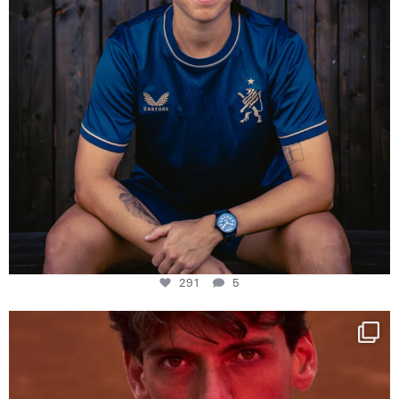
291
5
One last dance at home
This week at
...
321
9