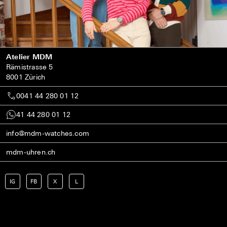
Atelier MDM
Rämistrasse 5
8001 Zürich
0041 44 280 01 12
41 44 280 01 12
info@mdm-watches.com
mdm-uhren.ch
IG
FB
X
L