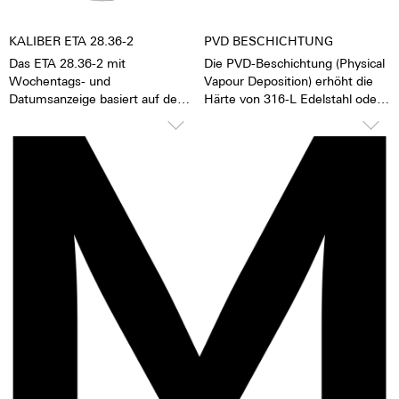
KALIBER ETA 28.36-2
PVD BESCHICHTUNG
Das ETA 28.36-2 mit
Die PVD-Beschichtung (Physical
Wochentags- und
Vapour Deposition) erhöht die
Datumsanzeige basiert auf dem
Härte von 316-L Edelstahl oder
seit 1982 gebauten Kaliber ETA
Titan. Die Oberfläche wird
28.24, dem Arbeitstier mit
besonders glatt und die
extrem hoher Zuverlässigkeit
Oberflächenstruktur bleibt
und sehr langer Lebensdauer.
länger erhalten. Bei der
Bedampfung des Materials
TOP Ausführung
werden Ionen-Teilchen des
Stunden, Minuten,
Ursprungsmaterials durch
Zentralsekunde
„andersfarbige“ ersetzt. Es
Automatischer Aufzug mit
entsteht eine schöne tiefe
Kugellager
Schwärze.
Datum, Korrektor
Rückersystem ETACHRON und
Rückerkorrektor
28.800 Halbschwingungen pro
Stunde; 4 Hz
25 Steine