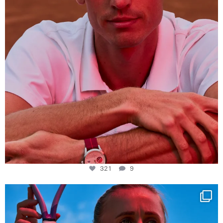
321
9
Determination, elegance and Swiss precision —
...
441
14