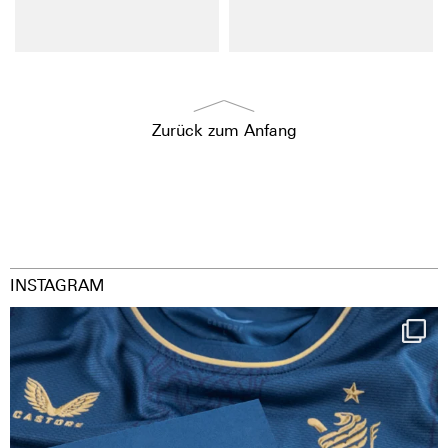
Zurück zum Anfang
INSTAGRAM
Happy Birthday FCZ
130 years filled
...
126
3