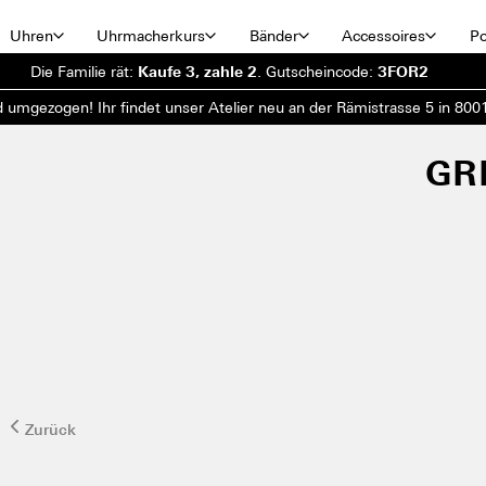
Uhren
Uhrmacherkurs
Bänder
Accessoires
Po
Die Familie rät:
Kaufe 3, zahle 2
.
Gutscheincode:
3FOR2
d umgezogen! Ihr findet unser Atelier neu an der Rämistrasse 5 in 8001
GR
Zurück